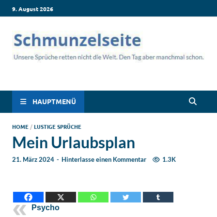
9. August 2026
Schmunzelseite –
Lustige Sprüche, die dich zum Lachen bringen! Witzige Sprüche
für jede Situation: Leben, Job, Liebe, Geburtstag & mehr. Lachen
Coole lustige Sprüche
ist hier garantiert!
HAUPTMENÜ
für intensives
HOME
/
LUSTIGE SPRÜCHE
Mein Urlaubsplan
Schmunzeln
21. März 2024
-
Hinterlasse einen Kommentar
1.3K
Psycho