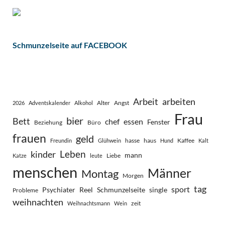
Schmunzelseite auf FACEBOOK
Arbeit
arbeiten
Alter
Angst
2026
Adventskalender
Alkohol
Frau
bier
Bett
chef
essen
Fenster
Beziehung
Büro
frauen
geld
hasse
haus
Kaffee
Freundin
Glühwein
Hund
Kalt
Leben
kinder
mann
Liebe
Katze
leute
menschen
Männer
Montag
Morgen
tag
sport
Psychiater
Reel
Schmunzelseite
single
Probleme
weihnachten
zeit
Weihnachtsmann
Wein