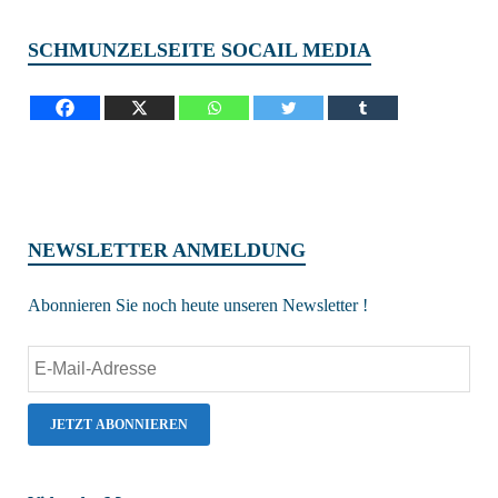
SCHMUNZELSEITE SOCAIL MEDIA
NEWSLETTER ANMELDUNG
Abonnieren Sie noch heute unseren Newsletter !