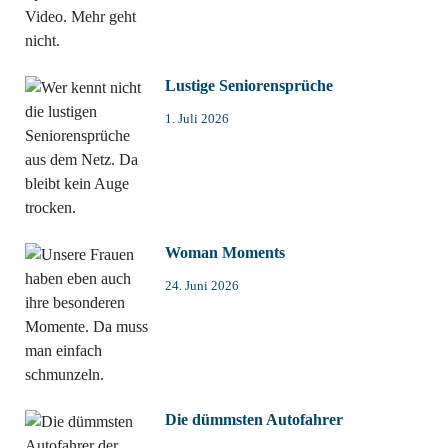
Lustige Seniorensprüche
1. Juli 2026
Woman Moments
24. Juni 2026
Die dümmsten Autofahrer