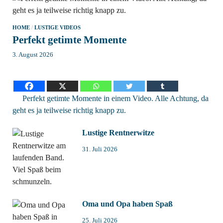
HOME
/
LUSTIGE VIDEOS
Perfekt getimte Momente
3. August 2026
Perfekt getimte Momente in einem Video. Alle Achtung, da
geht es ja teilweise richtig knapp zu.
Lustige Rentnerwitze
31. Juli 2026
Oma und Opa haben Spaß
25. Juli 2026