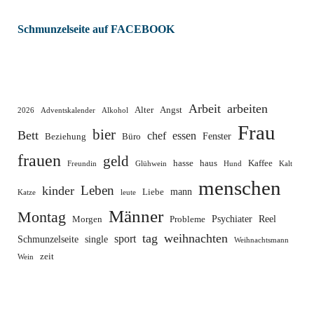
Schmunzelseite auf FACEBOOK
Arbeit
arbeiten
Alter
Angst
2026
Adventskalender
Alkohol
Frau
bier
Bett
chef
essen
Fenster
Beziehung
Büro
frauen
geld
hasse
haus
Kaffee
Freundin
Glühwein
Hund
Kalt
menschen
Leben
kinder
mann
Liebe
Katze
leute
Männer
Montag
Psychiater
Reel
Morgen
Probleme
tag
weihnachten
sport
Schmunzelseite
single
Weihnachtsmann
zeit
Wein