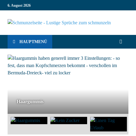
6. August 2026
Schm
Lustige
Sprüche,
die dich
– Co
HAUPTMENÜ
zum
Lachen
Sprü
bringen!
Witzige
inte
Sprüche für
jede
Sch
Situation:
Leben, Job,
Liebe,
Haargummis
Geburtstag
& mehr.
Lachen ist
hier
garantiert!