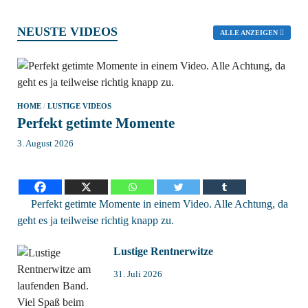
NEUSTE VIDEOS
ALLE ANZEIGEN
HOME
/
LUSTIGE VIDEOS
Perfekt getimte Momente
3. August 2026
Perfekt getimte Momente in einem Video. Alle Achtung, da
geht es ja teilweise richtig knapp zu.
Lustige Rentnerwitze
31. Juli 2026