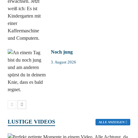
Noch jung
3. August 2026
LUSTIGE VIDEOS
ALLE ANZEIGEN