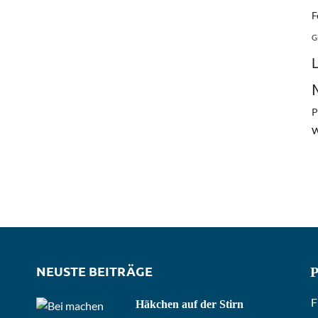
F
G
P
NEUSTE BEITRÄGE
P
F
Häkchen auf der Stirn