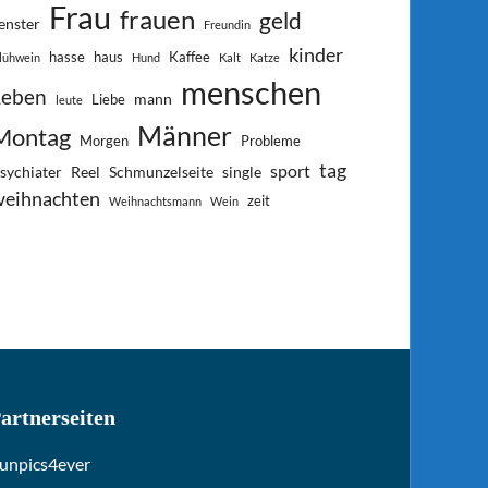
Frau
frauen
geld
enster
Freundin
kinder
hasse
haus
Kaffee
lühwein
Hund
Kalt
Katze
menschen
Leben
mann
Liebe
leute
Männer
Montag
Morgen
Probleme
tag
sport
sychiater
Reel
Schmunzelseite
single
weihnachten
zeit
Weihnachtsmann
Wein
artnerseiten
unpics4ever