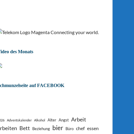
ideo des Monats
chmunzelseite auf FACEBOOK
Arbeit
Alter
Angst
026
Adventskalender
Alkohol
bier
rbeiten
Bett
chef
essen
Beziehung
Büro