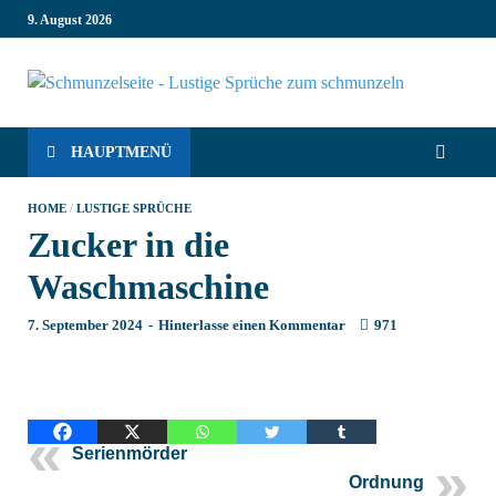
9. August 2026
Schm
Lustige
Sprüche,
die dich
– Co
HAUPTMENÜ
zum
Lachen
Sprü
HOME
/
LUSTIGE SPRÜCHE
bringen!
Zucker in die
Witzige
inte
Sprüche für
Waschmaschine
jede
Sch
Situation:
7. September 2024
-
Hinterlasse einen Kommentar
971
Leben, Job,
Liebe,
Geburtstag
& mehr.
Lachen ist
hier
Serienmörder
garantiert!
Ordnung