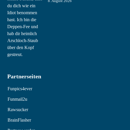
8. August 2026
Partnerseiten
Funpics4ever
Funmail2u
Rawsucker
BrainFlasher