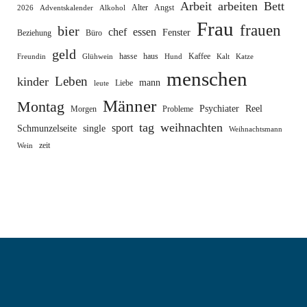
Arbeit
arbeiten
Bett
Alter
Angst
2026
Adventskalender
Alkohol
Frau
frauen
bier
chef
essen
Fenster
Beziehung
Büro
geld
hasse
haus
Kaffee
Freundin
Glühwein
Hund
Kalt
Katze
menschen
Leben
kinder
mann
Liebe
leute
Männer
Montag
Psychiater
Reel
Morgen
Probleme
tag
weihnachten
sport
Schmunzelseite
single
Weihnachtsmann
zeit
Wein