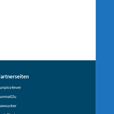
artnerseiten
unpics4ever
unmail2u
awsucker