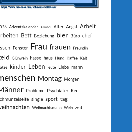
Arbeit
Alter
Angst
026
Adventskalender
Alkohol
bier
arbeiten
Bett
chef
Beziehung
Büro
Frau
frauen
ssen
Fenster
Freundin
geld
hasse
haus
Glühwein
Hund
Kaffee
Kalt
Leben
kinder
mann
Liebe
atze
leute
menschen
Montag
Morgen
Männer
Psychiater
Reel
Probleme
sport
tag
chmunzelseite
single
weihnachten
zeit
Weihnachtsmann
Wein