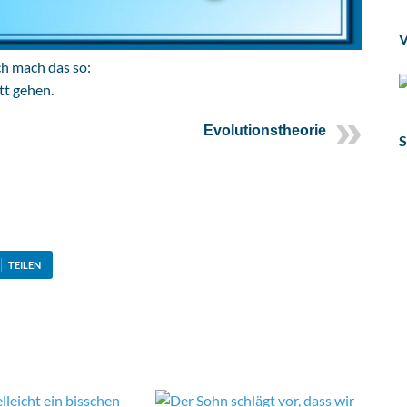
V
ch mach das so:
tt gehen.
Evolutionstheorie
S
TEILEN