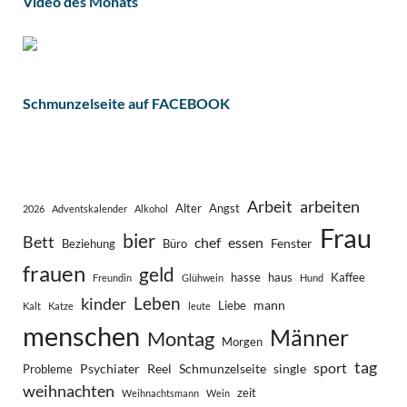
Video des Monats
Schmunzelseite auf FACEBOOK
Arbeit
arbeiten
Alter
Angst
2026
Adventskalender
Alkohol
Frau
bier
Bett
chef
essen
Fenster
Beziehung
Büro
frauen
geld
hasse
haus
Kaffee
Freundin
Glühwein
Hund
Leben
kinder
mann
Liebe
Kalt
Katze
leute
menschen
Männer
Montag
Morgen
tag
sport
Psychiater
Reel
Schmunzelseite
single
Probleme
weihnachten
zeit
Weihnachtsmann
Wein