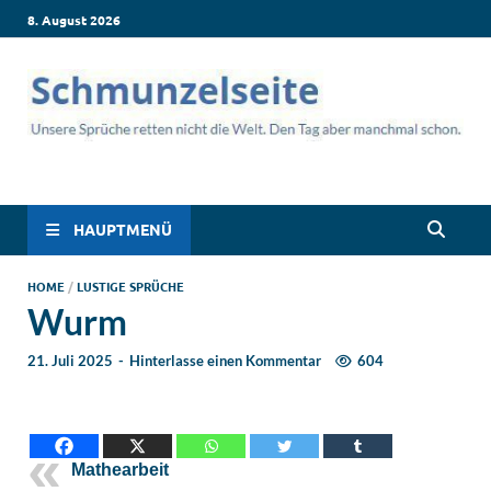
8. August 2026
Schmunzelseite –
Lustige Sprüche, die dich zum Lachen bringen! Witzige Sprüche
für jede Situation: Leben, Job, Liebe, Geburtstag & mehr. Lachen
Coole lustige Sprüche
ist hier garantiert!
HAUPTMENÜ
für intensives
HOME
/
LUSTIGE SPRÜCHE
Wurm
Schmunzeln
21. Juli 2025
-
Hinterlasse einen Kommentar
604
Mathearbeit