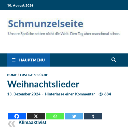
10. August 2026
Schmunzelseite –
Lustige Sprüche, die dich zum Lachen bringen! Witzige Zitate für
jede Situation: Leben, Job, Liebe, Geburtstag & mehr. Schmunzeln
lustige Sprüche,
ist hier garantiert!
HAUPTMENÜ
schwarzer Humor &
HOME
/
LUSTIGE SPRÜCHE
Weihnachtslieder
Videos
13. Dezember 2024
-
Hinterlasse einen Kommentar
684
Klimaaktivist