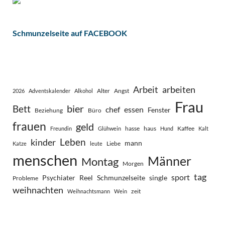
Schmunzelseite auf FACEBOOK
Arbeit
arbeiten
Alter
Angst
2026
Adventskalender
Alkohol
Frau
bier
Bett
chef
essen
Fenster
Beziehung
Büro
frauen
geld
hasse
haus
Kaffee
Freundin
Glühwein
Hund
Kalt
Leben
kinder
mann
Liebe
Katze
leute
menschen
Männer
Montag
Morgen
tag
sport
Psychiater
Reel
Schmunzelseite
single
Probleme
weihnachten
zeit
Weihnachtsmann
Wein