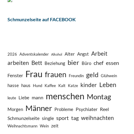
Schmunzelseite auf FACEBOOK
Arbeit
Alter
Angst
2026
Adventskalender
Alkohol
bier
arbeiten
Bett
chef
essen
Beziehung
Büro
Frau
frauen
geld
Fenster
Freundin
Glühwein
Leben
kinder
hasse
haus
Hund
Kaffee
Kalt
Katze
menschen
Montag
mann
Liebe
leute
Männer
Psychiater
Reel
Morgen
Probleme
weihnachten
sport
tag
Schmunzelseite
single
zeit
Weihnachtsmann
Wein