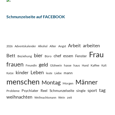
Schmunzelseite auf FACEBOOK
Arbeit
arbeiten
Alter
Angst
2026
Adventskalender
Alkohol
Frau
bier
Bett
chef
essen
Fenster
Beziehung
Büro
frauen
geld
hasse
haus
Kaffee
Freundin
Glühwein
Hund
Kalt
Leben
kinder
mann
Liebe
Katze
leute
menschen
Männer
Montag
Morgen
tag
sport
Psychiater
Reel
Schmunzelseite
single
Probleme
weihnachten
zeit
Weihnachtsmann
Wein