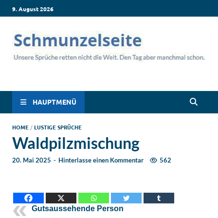
9. August 2026
Schmunzelseite –
Lustige Sprüche, die dich zum Lachen bringen! Witzige Sprüche
für jede Situation: Leben, Job, Liebe, Geburtstag & mehr. Lachen
Coole lustige Sprüche
ist hier garantiert!
HAUPTMENÜ
für intensives
HOME
/
LUSTIGE SPRÜCHE
Waldpilzmischung
Schmunzeln
20. Mai 2025
-
Hinterlasse einen Kommentar
562
Gutsaussehende Person