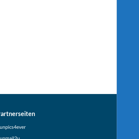
artnerseiten
unpics4ever
unmail2u