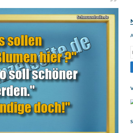
A
V
S