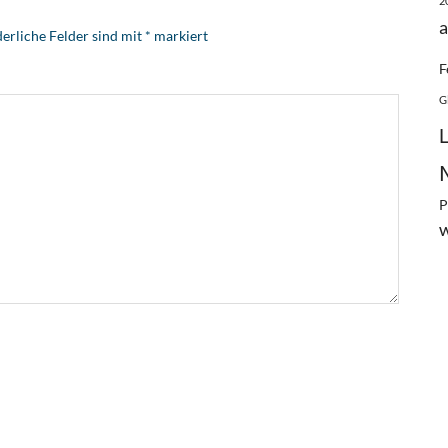
2
a
erliche Felder sind mit
*
markiert
F
G
P