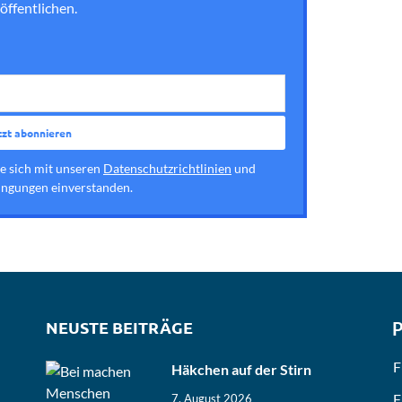
öffentlichen.
ie sich mit unseren
Datenschutzrichtlinien
und
ngungen einverstanden.
NEUSTE BEITRÄGE
P
F
Häkchen auf der Stirn
F
7. August 2026