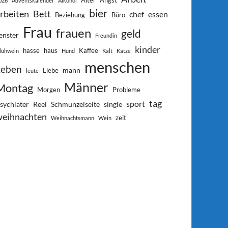
Alter
Angst
026
Adventskalender
Alkohol
bier
rbeiten
Bett
chef
essen
Beziehung
Büro
Frau
frauen
geld
enster
Freundin
kinder
hasse
haus
Kaffee
lühwein
Hund
Kalt
Katze
menschen
Leben
mann
Liebe
leute
Männer
Montag
Morgen
Probleme
tag
sport
sychiater
Reel
Schmunzelseite
single
weihnachten
zeit
Weihnachtsmann
Wein