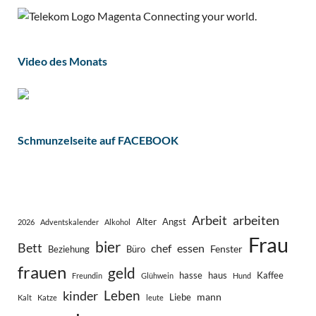
Video des Monats
Schmunzelseite auf FACEBOOK
Arbeit
arbeiten
Alter
Angst
2026
Adventskalender
Alkohol
Frau
bier
Bett
chef
essen
Fenster
Beziehung
Büro
frauen
geld
hasse
haus
Kaffee
Freundin
Glühwein
Hund
Leben
kinder
mann
Liebe
Kalt
Katze
leute