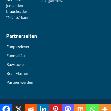
7. August 2026
Partnerseiten
Funpics4ever
Funmail2u
Rawsucker
BrainFlasher
Partner werden
Copyright © 2026
Schmunzelseite - Coole lustige Sprüche für
intensives Schmunzeln
.