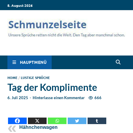
8. August 2026
Schmunzelseite –
Lustige Sprüche, die dich zum Lachen bringen! Witzige Sprüche
für jede Situation: Leben, Job, Liebe, Geburtstag & mehr. Lachen
Coole lustige Sprüche
ist hier garantiert!
HAUPTMENÜ
für intensives
HOME
/
LUSTIGE SPRÜCHE
Tag der Komplimente
Schmunzeln
6. Juli 2025
-
Hinterlasse einen Kommentar
666
Hähnchenwagen