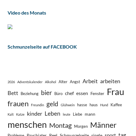
Video des Monats
Schmunzelseite auf FACEBOOK
Arbeit
arbeiten
Alter
Angst
2026
Adventskalender
Alkohol
Frau
bier
Bett
chef
essen
Fenster
Beziehung
Büro
frauen
geld
hasse
haus
Kaffee
Freundin
Glühwein
Hund
Leben
kinder
mann
Liebe
Kalt
Katze
leute
menschen
Männer
Montag
Morgen
tag
sport
Psychiater
Reel
Schmunzelseite
single
Probleme