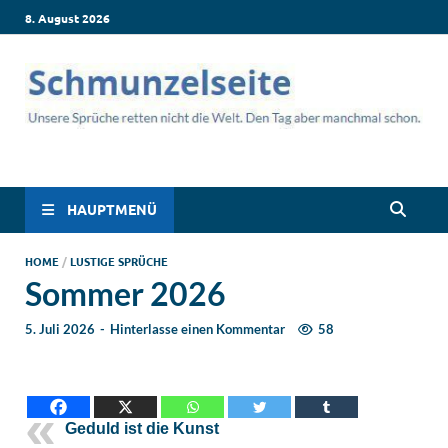
8. August 2026
Schmunzelseite –
Lustige Sprüche, die dich zum Lachen bringen! Witzige Sprüche
für jede Situation: Leben, Job, Liebe, Geburtstag & mehr. Lachen
Coole lustige Sprüche
ist hier garantiert!
HAUPTMENÜ
für intensives
HOME
/
LUSTIGE SPRÜCHE
Sommer 2026
Schmunzeln
5. Juli 2026
-
Hinterlasse einen Kommentar
58
Geduld ist die Kunst