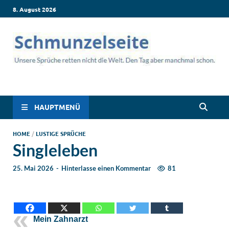
8. August 2026
Schmunzelseite –
Lustige Sprüche, die dich zum Lachen bringen! Witzige Sprüche
für jede Situation: Leben, Job, Liebe, Geburtstag & mehr. Lachen
Coole lustige Sprüche
ist hier garantiert!
HAUPTMENÜ
für intensives
HOME
/
LUSTIGE SPRÜCHE
Singleleben
Schmunzeln
25. Mai 2026
-
Hinterlasse einen Kommentar
81
Mein Zahnarzt