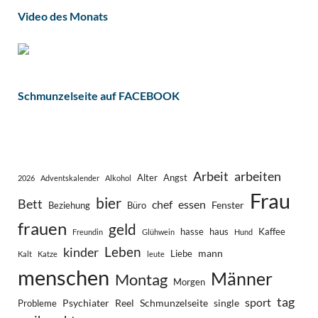
Video des Monats
Schmunzelseite auf FACEBOOK
Arbeit
arbeiten
Alter
Angst
2026
Adventskalender
Alkohol
Frau
bier
Bett
chef
essen
Fenster
Beziehung
Büro
frauen
geld
hasse
haus
Kaffee
Freundin
Glühwein
Hund
Leben
kinder
mann
Liebe
Kalt
Katze
leute
menschen
Männer
Montag
Morgen
tag
sport
Psychiater
Reel
Schmunzelseite
single
Probleme