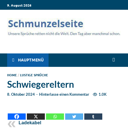
9. August 2026
Schmunzelseite –
Lustige Sprüche, die dich zum Lachen bringen! Witzige Sprüche
für jede Situation: Leben, Job, Liebe, Geburtstag & mehr. Lachen
Coole lustige Sprüche
ist hier garantiert!
HAUPTMENÜ
für intensives
HOME
/
LUSTIGE SPRÜCHE
Schwiegereltern
Schmunzeln
8. Oktober 2024
-
Hinterlasse einen Kommentar
1.0K
Ladekabel