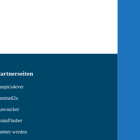
artnerseiten
unpics4ever
unmail2u
awsucker
rainFlasher
artner werden