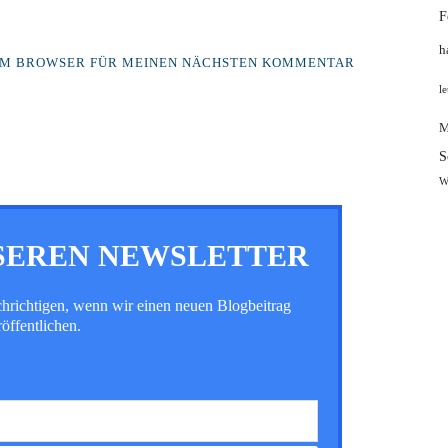
F
h
ESEM BROWSER FÜR MEINEN NÄCHSTEN KOMMENTAR
le
M
S
W
SEREN NEWSLETTER
chrichtigen, wenn wir einen neuen Blogbeitrag
röffentlichen.