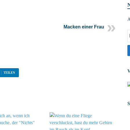
A
Macken einer Frau
V
TEILEN
S