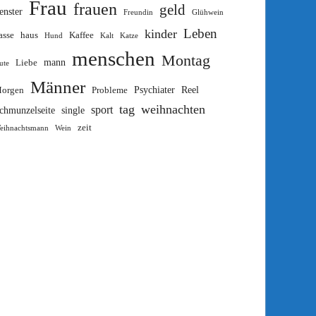
Frau
frauen
geld
enster
Freundin
Glühwein
Leben
kinder
asse
haus
Kaffee
Hund
Kalt
Katze
menschen
Montag
mann
Liebe
ute
Männer
Psychiater
Reel
orgen
Probleme
tag
weihnachten
sport
chmunzelseite
single
zeit
eihnachtsmann
Wein