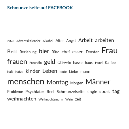
Schmunzelseite auf FACEBOOK
Arbeit
arbeiten
Alter
Angst
2026
Adventskalender
Alkohol
Frau
bier
Bett
chef
essen
Fenster
Beziehung
Büro
frauen
geld
hasse
haus
Kaffee
Freundin
Glühwein
Hund
Leben
kinder
mann
Liebe
Kalt
Katze
leute
menschen
Männer
Montag
Morgen
tag
sport
Psychiater
Reel
Schmunzelseite
single
Probleme
weihnachten
zeit
Weihnachtsmann
Wein