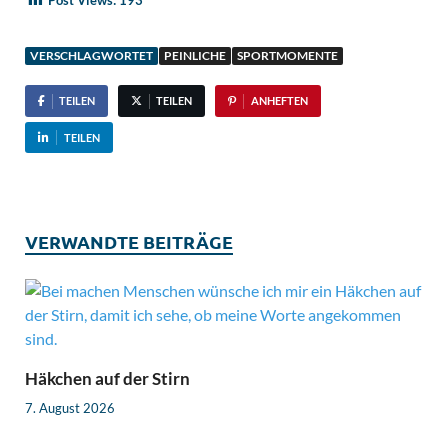
R
F
U
VERSCHLAGWORTET
PEINLICHE
SPORTMOMENTE
L
TEILEN
TEILEN
ANHEFTEN
L
S
TEILEN
C
R
E
VERWANDTE BEITRÄGE
E
N
Häkchen auf der Stirn
7. August 2026