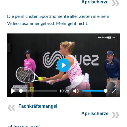
Aprilscherze
Die peinlichsten Sportmomente aller Zeiten in einem
Video zusammengefasst. Mehr geht nicht.
P
L
A
10:28
Y
P
M
E
L
U
N
Fachkräftemangel
A
T
T
Aprilscherze
Y
E
E
Post Views:
193