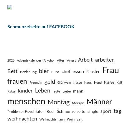
Schmunzelseite auf FACEBOOK
Arbeit
arbeiten
Alter
Angst
2026
Adventskalender
Alkohol
Frau
bier
Bett
chef
essen
Fenster
Beziehung
Büro
frauen
geld
hasse
haus
Kaffee
Freundin
Glühwein
Hund
Kalt
Leben
kinder
mann
Liebe
Katze
leute
menschen
Männer
Montag
Morgen
tag
sport
Psychiater
Reel
Schmunzelseite
single
Probleme
weihnachten
zeit
Weihnachtsmann
Wein