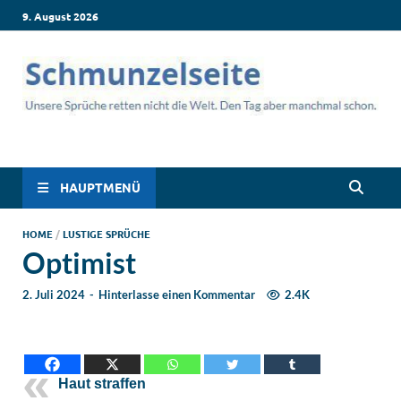
9. August 2026
Schmunzelseite –
Lustige Sprüche, die dich zum Lachen bringen! Witzige Sprüche
für jede Situation: Leben, Job, Liebe, Geburtstag & mehr. Lachen
Coole lustige Sprüche
ist hier garantiert!
HAUPTMENÜ
für intensives
HOME
/
LUSTIGE SPRÜCHE
Optimist
Schmunzeln
2. Juli 2024
-
Hinterlasse einen Kommentar
2.4K
Haut straffen