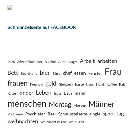
Schmunzelseite auf FACEBOOK
Arbeit
arbeiten
Alter
Angst
2026
Adventskalender
Alkohol
Frau
bier
Bett
chef
essen
Fenster
Beziehung
Büro
frauen
geld
hasse
haus
Kaffee
Freundin
Glühwein
Hund
Kalt
Leben
kinder
mann
Liebe
Katze
leute
menschen
Männer
Montag
Morgen
tag
sport
Psychiater
Reel
Schmunzelseite
single
Probleme
weihnachten
zeit
Weihnachtsmann
Wein