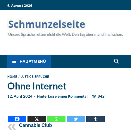
9. August 2026
Schmunzelseite –
Lustige Sprüche, die dich zum Lachen bringen! Witzige Sprüche
für jede Situation: Leben, Job, Liebe, Geburtstag & mehr. Lachen
Coole lustige Sprüche
ist hier garantiert!
HAUPTMENÜ
für intensives
HOME
/
LUSTIGE SPRÜCHE
Ohne Internet
Schmunzeln
12. April 2024
-
Hinterlasse einen Kommentar
842
Cannabis Club