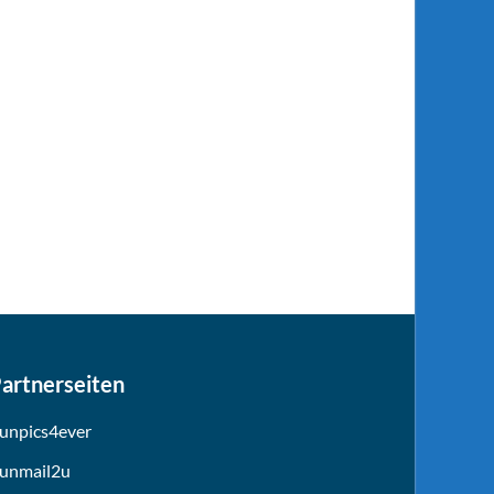
artnerseiten
unpics4ever
unmail2u