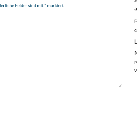
2
erliche Felder sind mit
*
markiert
a
F
G
P