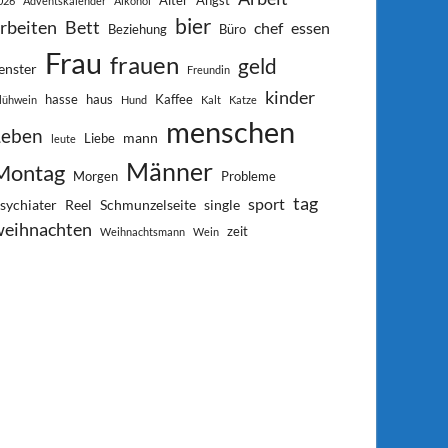
Alter
Angst
026
Adventskalender
Alkohol
bier
rbeiten
Bett
chef
essen
Beziehung
Büro
Frau
frauen
geld
enster
Freundin
kinder
hasse
haus
Kaffee
lühwein
Hund
Kalt
Katze
menschen
Leben
mann
Liebe
leute
Männer
Montag
Morgen
Probleme
tag
sport
sychiater
Reel
Schmunzelseite
single
weihnachten
zeit
Weihnachtsmann
Wein