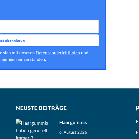
ie sich mit unseren
Datenschutzrichtlinien
und
ngungen einverstanden.
NEUSTE BEITRÄGE
P
F
Haargummis
F
6. August 2026