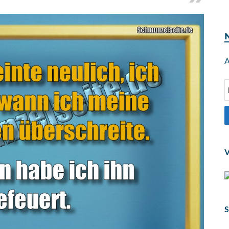
A
V
S