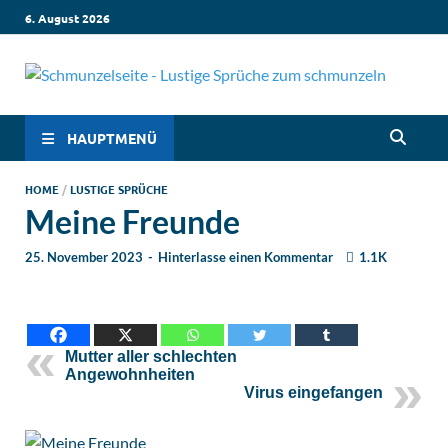
6. August 2026
Sc
Lustige
Sprüch
– 
die dic
HAUPTMENÜ
zum
Lachen
Sp
HOME
/
LUSTIGE SPRÜCHE
bringen
Meine Freunde
Witzige
in
Sprüch
25. November 2023
-
Hinterlasse einen Kommentar
1.1K
für jed
Sc
Situati
Leben, 
Liebe,
Geburt
Mutter aller schlechten
& mehr
Angewohnheiten
Lachen 
Virus eingefangen
hier
garanti