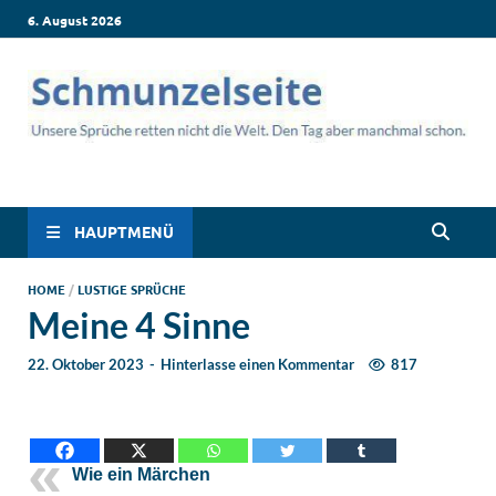
6. August 2026
Schmunzelseite –
Lustige Sprüche, die dich zum Lachen bringen! Witzige Sprüche
für jede Situation: Leben, Job, Liebe, Geburtstag & mehr. Lachen
Coole lustige Sprüche
ist hier garantiert!
HAUPTMENÜ
für intensives
HOME
/
LUSTIGE SPRÜCHE
Meine 4 Sinne
Schmunzeln
22. Oktober 2023
-
Hinterlasse einen Kommentar
817
Wie ein Märchen