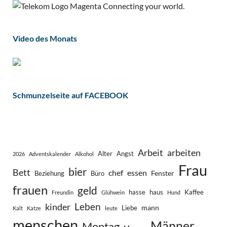
Video des Monats
Schmunzelseite auf FACEBOOK
Arbeit
arbeiten
Alter
Angst
2026
Adventskalender
Alkohol
Frau
bier
Bett
chef
essen
Fenster
Beziehung
Büro
frauen
geld
hasse
haus
Kaffee
Freundin
Glühwein
Hund
Leben
kinder
mann
Liebe
Kalt
Katze
leute
menschen
Männer
Montag