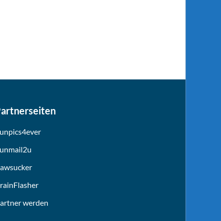
artnerseiten
unpics4ever
unmail2u
awsucker
rainFlasher
artner werden