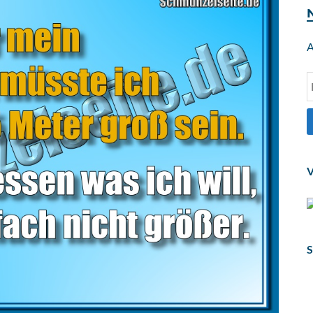
A
V
S