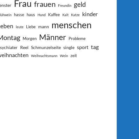
Frau
frauen
geld
enster
Freundin
kinder
hasse
haus
Kaffee
lühwein
Hund
Kalt
Katze
menschen
Leben
mann
Liebe
leute
Männer
Montag
Morgen
Probleme
tag
sport
sychiater
Reel
Schmunzelseite
single
weihnachten
zeit
Weihnachtsmann
Wein