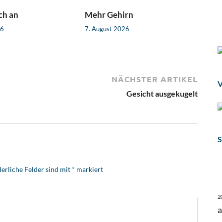
ch an
Mehr Gehirn
26
7. August 2026
NÄCHSTER ARTIKEL
V
Gesicht ausgekugelt
S
erliche Felder sind mit
*
markiert
2
a