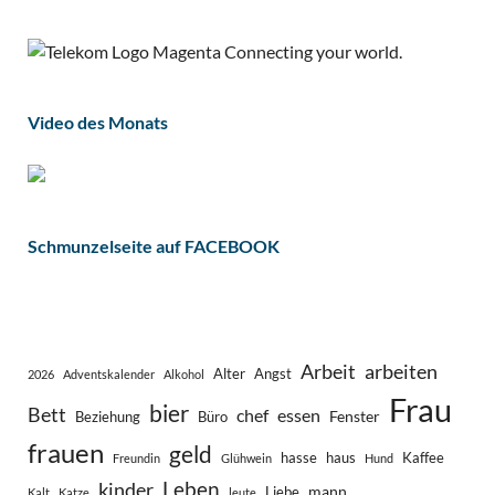
Video des Monats
Schmunzelseite auf FACEBOOK
Arbeit
arbeiten
Alter
Angst
2026
Adventskalender
Alkohol
Frau
bier
Bett
chef
essen
Fenster
Beziehung
Büro
frauen
geld
hasse
haus
Kaffee
Freundin
Glühwein
Hund
Leben
kinder
mann
Liebe
Kalt
Katze
leute