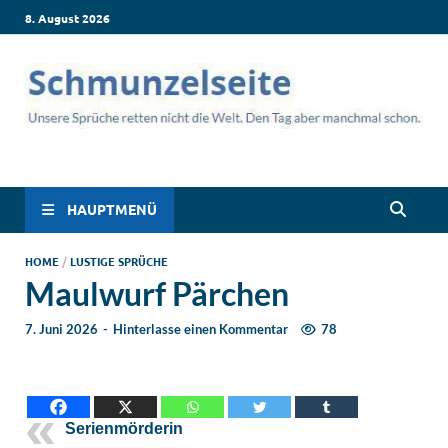
8. August 2026
Schmunzelseite –
Lustige Sprüche, die dich zum Lachen bringen! Witzige Sprüche
für jede Situation: Leben, Job, Liebe, Geburtstag & mehr. Lachen
Coole lustige Sprüche
ist hier garantiert!
HAUPTMENÜ
für intensives
HOME
/
LUSTIGE SPRÜCHE
Maulwurf Pärchen
Schmunzeln
7. Juni 2026
-
Hinterlasse einen Kommentar
78
Serienmörderin