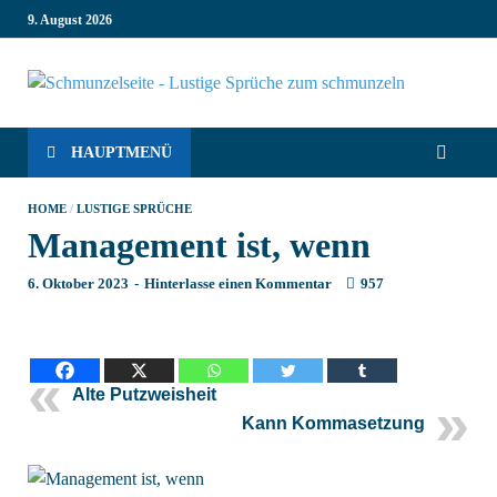
9. August 2026
Schm
Lustige
Sprüche,
die dich
– Co
HAUPTMENÜ
zum
Lachen
Sprü
HOME
/
LUSTIGE SPRÜCHE
bringen!
Management ist, wenn
Witzige
inte
Sprüche für
6. Oktober 2023
-
Hinterlasse einen Kommentar
957
jede
Sch
Situation:
Leben, Job,
Liebe,
Geburtstag
Alte Putzweisheit
& mehr.
Kann Kommasetzung
Lachen ist
hier
garantiert!