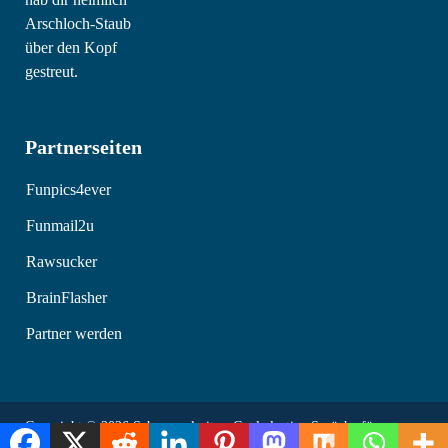
Partnerseiten
Funpics4ever
Funmail2u
Rawsucker
BrainFlasher
Partner werden
Copyright © 2026
Schmunzelseite - Coole lustige Sprüche für
intensives Schmunzeln
.