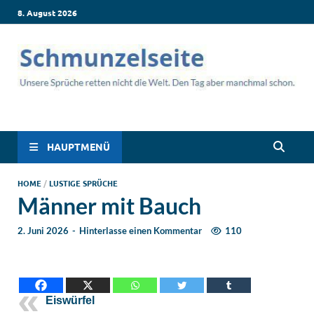
8. August 2026
Schmunzelseite –
Lustige Sprüche, die dich zum Lachen bringen! Witzige Sprüche
für jede Situation: Leben, Job, Liebe, Geburtstag & mehr. Lachen
Coole lustige Sprüche
ist hier garantiert!
HAUPTMENÜ
für intensives
HOME
/
LUSTIGE SPRÜCHE
Männer mit Bauch
Schmunzeln
2. Juni 2026
-
Hinterlasse einen Kommentar
110
Eiswürfel