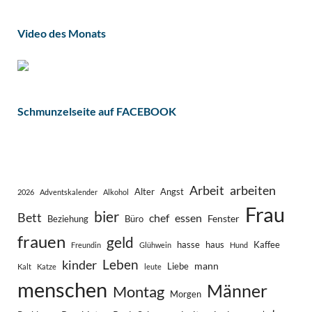
Video des Monats
Schmunzelseite auf FACEBOOK
Arbeit
arbeiten
Alter
Angst
2026
Adventskalender
Alkohol
Frau
bier
Bett
chef
essen
Fenster
Beziehung
Büro
frauen
geld
hasse
haus
Kaffee
Freundin
Glühwein
Hund
Leben
kinder
mann
Liebe
Kalt
Katze
leute
menschen
Männer
Montag
Morgen