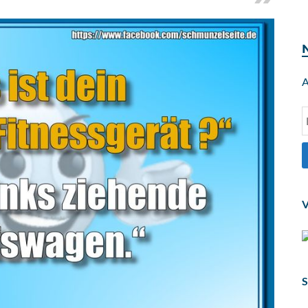
A
V
S