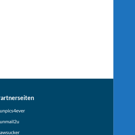
artnerseiten
unpics4ever
unmail2u
awsucker