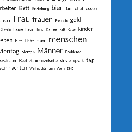
Alter
Angst
026
Adventskalender
Alkohol
bier
rbeiten
Bett
chef
essen
Beziehung
Büro
Frau
frauen
geld
enster
Freundin
kinder
hasse
haus
Kaffee
lühwein
Hund
Kalt
Katze
menschen
Leben
mann
Liebe
leute
Männer
Montag
Morgen
Probleme
tag
sport
sychiater
Reel
Schmunzelseite
single
weihnachten
zeit
Weihnachtsmann
Wein