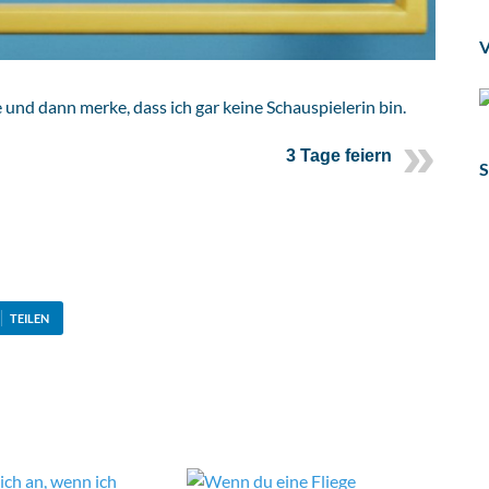
V
e und dann merke, dass ich gar keine Schauspielerin bin.
3 Tage feiern
S
TEILEN