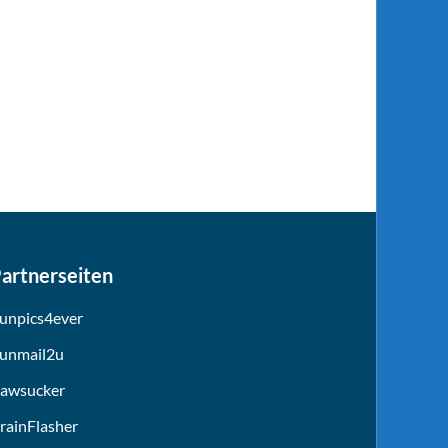
artnerseiten
unpics4ever
unmail2u
awsucker
rainFlasher