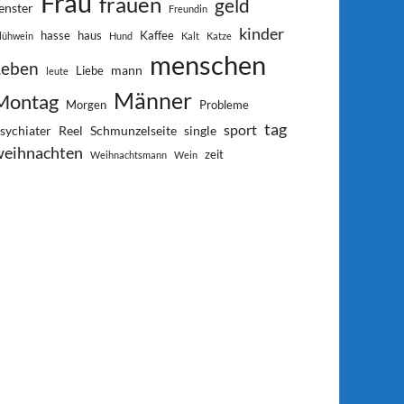
Frau
frauen
geld
enster
Freundin
kinder
hasse
haus
Kaffee
lühwein
Hund
Kalt
Katze
menschen
Leben
mann
Liebe
leute
Männer
Montag
Morgen
Probleme
tag
sport
sychiater
Reel
Schmunzelseite
single
weihnachten
zeit
Weihnachtsmann
Wein