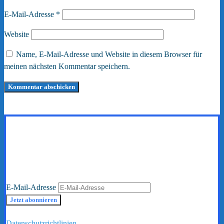
E-Mail-Adresse
*
Website
Name, E-Mail-Adresse und Website in diesem Browser für
meinen nächsten Kommentar speichern.
ABONNIERE UNSEREN
NEWSLETTER
Und lassen Sie sich jedes Mal benachrichtigen, wenn wir einen
neuen Blogbeitrag veröffentlichen.
E-Mail-Adresse
Wenn Sie sich anmelden, erklären Sie sich mit unseren
Datenschutzrichtlinien
und Nutzungsbedingungen einverstanden.