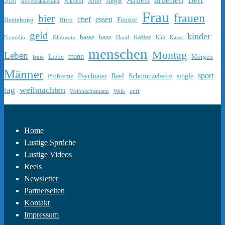
Alter
Angst
2026
Adventskalender
Alkohol
Frau
frauen
bier
chef
essen
Fenster
Beziehung
Büro
geld
kinder
hasse
haus
Kaffee
Freundin
Glühwein
Hund
Kalt
Katze
menschen
Montag
Leben
mann
Liebe
Morgen
leute
Männer
sport
Psychiater
Reel
Schmunzelseite
single
Probleme
tag
weihnachten
zeit
Weihnachtsmann
Wein
Home
Lustige Sprüche
Lustige Videos
Reels
Newsletter
Partnerseiten
Kontakt
Impressum