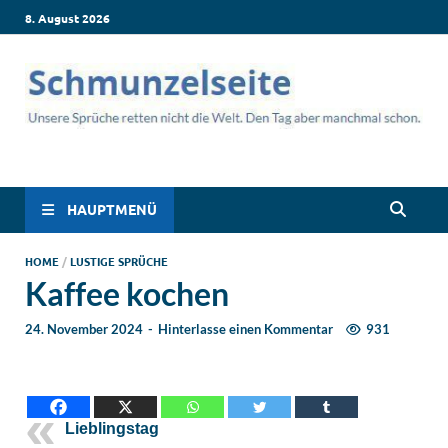
8. August 2026
Schmunzelseite –
Lustige Sprüche, die dich zum Lachen bringen! Witzige Sprüche
für jede Situation: Leben, Job, Liebe, Geburtstag & mehr. Lachen
Coole lustige Sprüche
ist hier garantiert!
HAUPTMENÜ
für intensives
HOME
/
LUSTIGE SPRÜCHE
Kaffee kochen
Schmunzeln
24. November 2024
-
Hinterlasse einen Kommentar
931
Lieblingstag