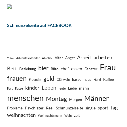
Schmunzelseite auf FACEBOOK
Arbeit
arbeiten
Alter
Angst
2026
Adventskalender
Alkohol
Frau
bier
Bett
chef
essen
Fenster
Beziehung
Büro
frauen
geld
hasse
haus
Kaffee
Freundin
Glühwein
Hund
Leben
kinder
mann
Liebe
Kalt
Katze
leute
menschen
Männer
Montag
Morgen
tag
sport
Psychiater
Reel
Schmunzelseite
single
Probleme
weihnachten
zeit
Weihnachtsmann
Wein