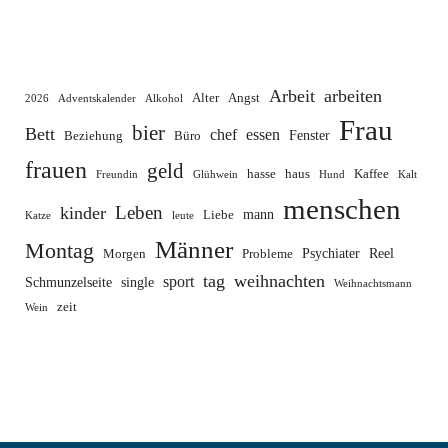
Arbeit
arbeiten
Alter
Angst
2026
Adventskalender
Alkohol
Frau
bier
Bett
chef
essen
Fenster
Beziehung
Büro
frauen
geld
hasse
haus
Kaffee
Freundin
Glühwein
Hund
Kalt
menschen
Leben
kinder
mann
Liebe
Katze
leute
Männer
Montag
Psychiater
Reel
Morgen
Probleme
tag
weihnachten
sport
Schmunzelseite
single
Weihnachtsmann
zeit
Wein