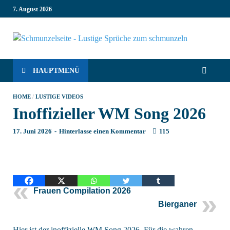
7. August 2026
Schm
Lustige
Sprüche,
die dich
– Co
HAUPTMENÜ
zum
Lachen
Sprü
HOME
/
LUSTIGE VIDEOS
bringen!
Inoffizieller WM Song 2026
Witzige
inte
Sprüche für
17. Juni 2026
-
Hinterlasse einen Kommentar
115
jede
Sch
Situation:
Leben, Job,
Liebe,
Geburtstag
& mehr.
Frauen Compilation 2026
Lachen ist
Bierganer
hier
garantiert!
Hier ist der inoffizielle WM Song 2026. Für die wahren