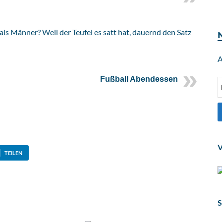
ls Männer? Weil der Teufel es satt hat, dauernd den Satz
A
Fußball Abendessen
V
TEILEN
S