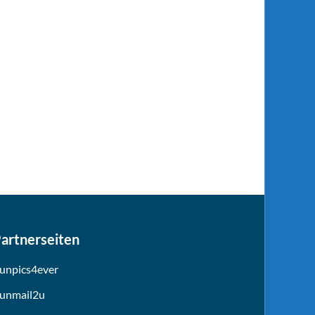
artnerseiten
unpics4ever
unmail2u