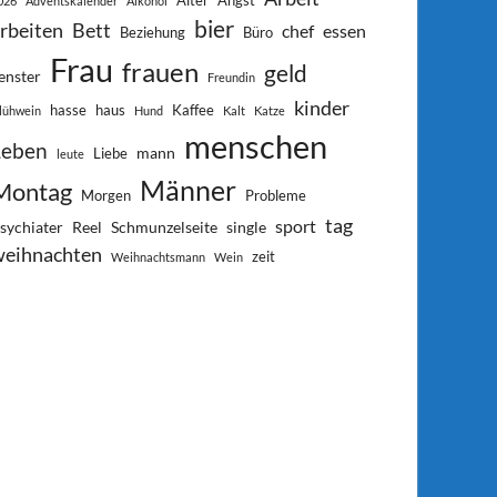
Alter
Angst
026
Adventskalender
Alkohol
bier
rbeiten
Bett
chef
essen
Beziehung
Büro
Frau
frauen
geld
enster
Freundin
kinder
hasse
haus
Kaffee
lühwein
Hund
Kalt
Katze
menschen
Leben
mann
Liebe
leute
Männer
Montag
Morgen
Probleme
tag
sport
sychiater
Reel
Schmunzelseite
single
weihnachten
zeit
Weihnachtsmann
Wein