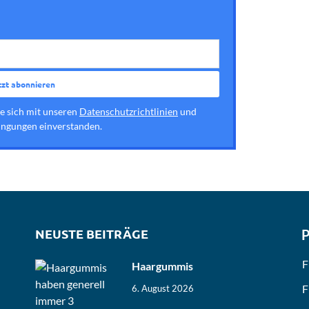
ie sich mit unseren
Datenschutzrichtlinien
und
ngungen einverstanden.
NEUSTE BEITRÄGE
P
F
Haargummis
F
6. August 2026