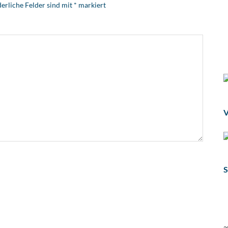
erliche Felder sind mit
*
markiert
V
S