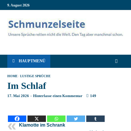
9. August 2026
Schmunzelseite – Coole
Lustige Sprüche, die dich zum Lachen bringen! Witzige Sprüche
für jede Situation: Leben, Job, Liebe, Geburtstag & mehr. Lachen
ist hier garantiert!
HAUPTMENÜ
lustige Sprüche für
intensives Schmunzeln
HOME
/
LUSTIGE SPRÜCHE
Im Schlaf
17. Mai 2026
-
Hinterlasse einen Kommentar
149
Klamotte im Schrank