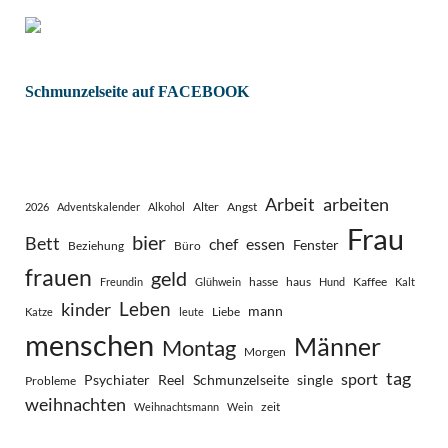
Schmunzelseite auf FACEBOOK
Arbeit
arbeiten
Alter
Angst
2026
Adventskalender
Alkohol
Frau
bier
Bett
chef
essen
Fenster
Beziehung
Büro
frauen
geld
hasse
haus
Kaffee
Freundin
Glühwein
Hund
Kalt
Leben
kinder
mann
Liebe
Katze
leute
menschen
Männer
Montag
Morgen
tag
sport
Psychiater
Reel
Schmunzelseite
single
Probleme
weihnachten
zeit
Weihnachtsmann
Wein