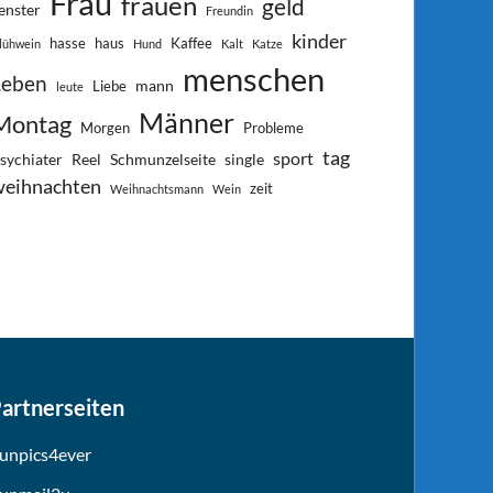
Frau
frauen
geld
enster
Freundin
kinder
hasse
haus
Kaffee
lühwein
Hund
Kalt
Katze
menschen
Leben
mann
Liebe
leute
Männer
Montag
Morgen
Probleme
tag
sport
sychiater
Reel
Schmunzelseite
single
weihnachten
zeit
Weihnachtsmann
Wein
artnerseiten
unpics4ever