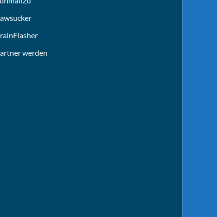
unmail2u
awsucker
rainFlasher
artner werden