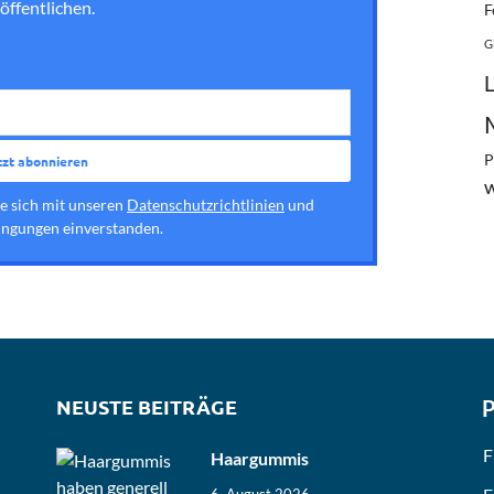
öffentlichen.
F
G
P
ie sich mit unseren
Datenschutzrichtlinien
und
ngungen einverstanden.
NEUSTE BEITRÄGE
P
F
Haargummis