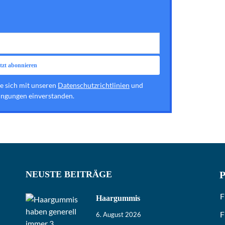
ie sich mit unseren
Datenschutzrichtlinien
und
ngungen einverstanden.
NEUSTE BEITRÄGE
P
F
Haargummis
F
6. August 2026