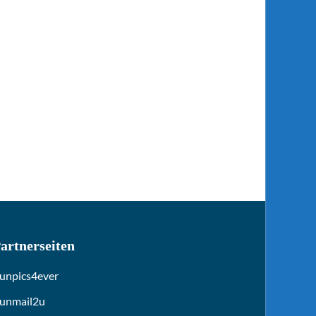
artnerseiten
unpics4ever
unmail2u