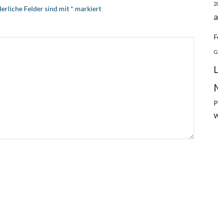
2
erliche Felder sind mit
*
markiert
a
F
G
P