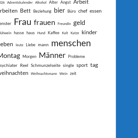
Arbeit
Alter
Angst
026
Adventskalender
Alkohol
bier
rbeiten
Bett
chef
essen
Beziehung
Büro
Frau
frauen
geld
enster
Freundin
kinder
hasse
haus
Kaffee
lühwein
Hund
Kalt
Katze
menschen
Leben
mann
Liebe
leute
Männer
Montag
Morgen
Probleme
tag
sport
sychiater
Reel
Schmunzelseite
single
weihnachten
zeit
Weihnachtsmann
Wein