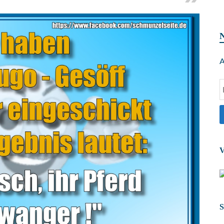
A
V
S