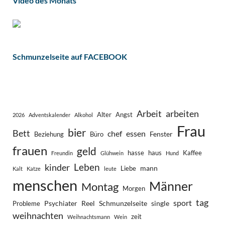
Video des Monats
Schmunzelseite auf FACEBOOK
Arbeit
arbeiten
Alter
Angst
2026
Adventskalender
Alkohol
Frau
bier
Bett
chef
essen
Fenster
Beziehung
Büro
frauen
geld
hasse
haus
Kaffee
Freundin
Glühwein
Hund
Leben
kinder
mann
Liebe
Kalt
Katze
leute
menschen
Männer
Montag
Morgen
tag
sport
Psychiater
Reel
Schmunzelseite
single
Probleme
weihnachten
zeit
Weihnachtsmann
Wein