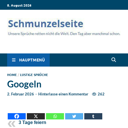
8. August 2026
Schmunzelseite –
Lustige Sprüche, die dich zum Lachen bringen! Witzige Sprüche
für jede Situation: Leben, Job, Liebe, Geburtstag & mehr. Lachen
Coole lustige Sprüche
ist hier garantiert!
HAUPTMENÜ
für intensives
HOME
/
LUSTIGE SPRÜCHE
Googeln
Schmunzeln
2. Februar 2026
-
Hinterlasse einen Kommentar
262
3 Tage feiern