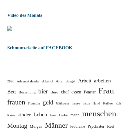
Video des Monats
Schmunzelseite auf FACEBOOK
Arbeit
arbeiten
Alter
Angst
2026
Adventskalender
Alkohol
Frau
bier
Bett
chef
essen
Fenster
Beziehung
Büro
frauen
geld
hasse
haus
Kaffee
Freundin
Glühwein
Hund
Kalt
menschen
Leben
kinder
mann
Liebe
Katze
leute
Männer
Montag
Psychiater
Reel
Morgen
Probleme