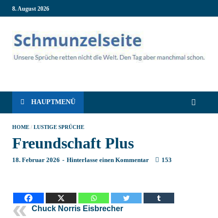
8. August 2026
Schmunzelseite – Coole
Lustige Sprüche, die dich zum Lachen bringen! Witzige Sprüche für
jede Situation: Leben, Job, Liebe, Geburtstag & mehr. Lachen ist hier
garantiert!
lustige Sprüche für
HAUPTMENÜ
intensives Schmunzeln
HOME
/
LUSTIGE SPRÜCHE
Freundschaft Plus
18. Februar 2026
-
Hinterlasse einen Kommentar
153
Chuck Norris Eisbrecher