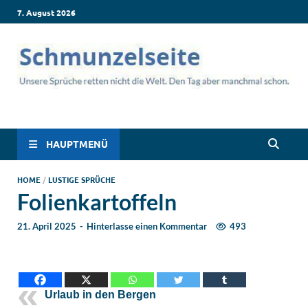
7. August 2026
Schmunzelseite –
Lustige Sprüche, die dich zum Lachen bringen! Witzige Sprüche
für jede Situation: Leben, Job, Liebe, Geburtstag & mehr. Lachen
Coole lustige Sprüche
ist hier garantiert!
HAUPTMENÜ
für intensives
HOME
/
LUSTIGE SPRÜCHE
Folienkartoffeln
Schmunzeln
21. April 2025
-
Hinterlasse einen Kommentar
493
Urlaub in den Bergen