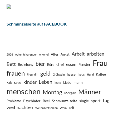
Schmunzelseite auf FACEBOOK
Arbeit
arbeiten
Alter
Angst
2026
Adventskalender
Alkohol
Frau
bier
Bett
chef
essen
Fenster
Beziehung
Büro
frauen
geld
hasse
haus
Kaffee
Freundin
Glühwein
Hund
Leben
kinder
mann
Liebe
Kalt
Katze
leute
menschen
Männer
Montag
Morgen
tag
sport
Psychiater
Reel
Schmunzelseite
single
Probleme
weihnachten
zeit
Weihnachtsmann
Wein