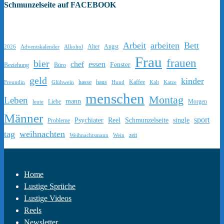
Schmunzelseite auf FACEBOOK
Arbeit
arbeiten
Bett
Alter
Angst
2026
Adventskalender
Alkohol
Frau
frauen
bier
chef
essen
Fenster
Beziehung
Büro
geld
kinder
hasse
haus
Kaffee
Freundin
Glühwein
Hund
Kalt
Katze
menschen
Montag
Leben
mann
Liebe
Morgen
leute
Männer
sport
Psychiater
Reel
Schmunzelseite
single
Probleme
tag
weihnachten
zeit
Weihnachtsmann
Wein
Home
Lustige Sprüche
Lustige Videos
Reels
Newsletter