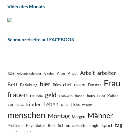
Video des Monats
Schmunzelseite auf FACEBOOK
Arbeit
arbeiten
Alter
Angst
2026
Adventskalender
Alkohol
Frau
bier
Bett
chef
essen
Fenster
Beziehung
Büro
frauen
geld
hasse
haus
Kaffee
Freundin
Glühwein
Hund
Leben
kinder
mann
Liebe
Kalt
Katze
leute
menschen
Männer
Montag
Morgen
tag
sport
Psychiater
Reel
Schmunzelseite
single
Probleme