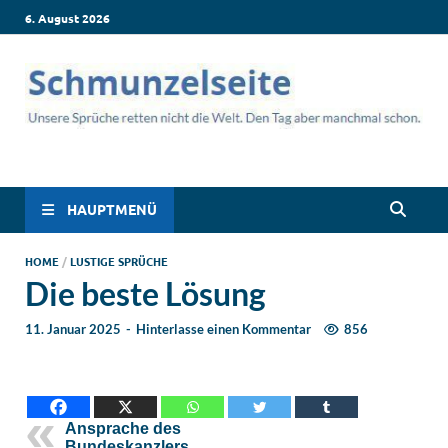
6. August 2026
Schmunzelseite –
Lustige Sprüche, die dich zum Lachen bringen! Witzige Sprüche
für jede Situation: Leben, Job, Liebe, Geburtstag & mehr. Lachen
Coole lustige Sprüche
ist hier garantiert!
HAUPTMENÜ
für intensives
HOME
/
LUSTIGE SPRÜCHE
Die beste Lösung
Schmunzeln
11. Januar 2025
-
Hinterlasse einen Kommentar
856
Ansprache des
Bundeskanzlers