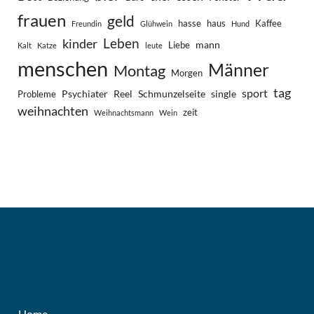
frauen
geld
hasse
haus
Kaffee
Freundin
Glühwein
Hund
Leben
kinder
mann
Liebe
Kalt
Katze
leute
menschen
Männer
Montag
Morgen
tag
sport
Psychiater
Reel
Schmunzelseite
single
Probleme
weihnachten
zeit
Weihnachtsmann
Wein
Home