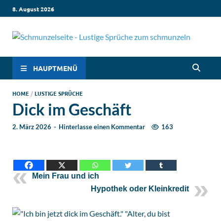
8. August 2026
Sc
Lustige
Sprüch
– 
die dic
HAUPTMENÜ
zum
Lachen
Sp
HOME
/
LUSTIGE SPRÜCHE
bringen
Dick im Geschäft
Witzige
in
Sprüch
2. März 2026
-
Hinterlasse einen Kommentar
163
für jed
Sc
Situati
Leben, 
Liebe,
Geburt
Mein Frau und ich
& mehr
Hypothek oder Kleinkredit
Lachen 
hier
garanti