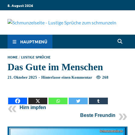
8. August 2026
Sc
Lustige
Sprüch
– 
die dic
HAUPTMENÜ
zum
Lachen
Sp
HOME
/
LUSTIGE SPRÜCHE
bringen
Das Gute im Menschen
Witzige
in
Sprüch
21. Oktober 2025
-
Hinterlasse einen Kommentar
268
für jed
Sc
Situati
Leben, 
Liebe,
Geburt
Hirn impfen
& mehr
Beste Freundin
Lachen 
hier
garanti