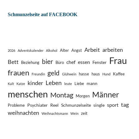
Schmunzelseite auf FACEBOOK
Arbeit
arbeiten
Alter
Angst
2026
Adventskalender
Alkohol
Frau
bier
Bett
chef
essen
Fenster
Beziehung
Büro
frauen
geld
hasse
haus
Kaffee
Freundin
Glühwein
Hund
Leben
kinder
mann
Liebe
Kalt
Katze
leute
menschen
Männer
Montag
Morgen
tag
sport
Psychiater
Reel
Schmunzelseite
single
Probleme
weihnachten
zeit
Weihnachtsmann
Wein