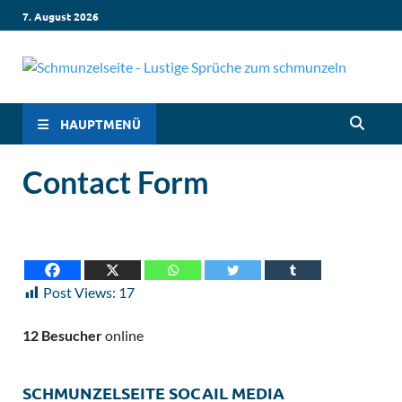
7. August 2026
Sc
Lustige
Sprüch
– 
die dic
HAUPTMENÜ
zum
Lachen
Sp
Contact Form
bringen
Witzige
in
Sprüch
für jed
Sc
Situati
Leben, 
Post Views:
17
Liebe,
Geburt
& mehr
12 Besucher
online
Lachen 
hier
garanti
SCHMUNZELSEITE SOCAIL MEDIA