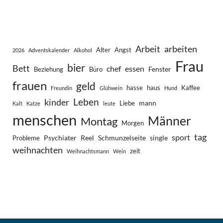
Arbeit
arbeiten
Alter
Angst
2026
Adventskalender
Alkohol
Frau
bier
Bett
chef
essen
Fenster
Beziehung
Büro
frauen
geld
hasse
haus
Kaffee
Freundin
Glühwein
Hund
Leben
kinder
mann
Liebe
Kalt
Katze
leute
menschen
Männer
Montag
Morgen
tag
sport
Psychiater
Reel
Schmunzelseite
single
Probleme
weihnachten
zeit
Weihnachtsmann
Wein