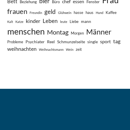
bier
Bett
chef
essen
Fenster
Beziehung
Büro
frauen
geld
hasse
haus
Kaffee
Freundin
Glühwein
Hund
Leben
kinder
mann
Liebe
Kalt
Katze
leute
menschen
Männer
Montag
Morgen
tag
sport
Psychiater
Reel
Schmunzelseite
single
Probleme
weihnachten
zeit
Weihnachtsmann
Wein