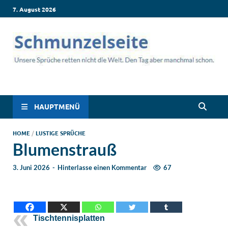
7. August 2026
Schmunzelseite –
Lustige Sprüche, die dich zum Lachen bringen! Witzige Sprüche
für jede Situation: Leben, Job, Liebe, Geburtstag & mehr. Lachen
Coole lustige Sprüche
ist hier garantiert!
HAUPTMENÜ
für intensives
HOME
/
LUSTIGE SPRÜCHE
Blumenstrauß
Schmunzeln
3. Juni 2026
-
Hinterlasse einen Kommentar
67
Tischtennisplatten