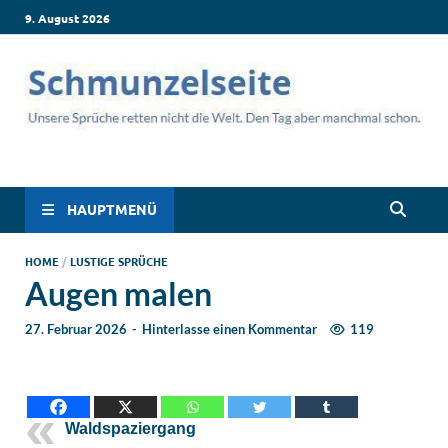
9. August 2026
Schmunzelseite –
Lustige Sprüche, die dich zum Lachen bringen! Witzige Sprüche
für jede Situation: Leben, Job, Liebe, Geburtstag & mehr. Lachen
Coole lustige Sprüche
ist hier garantiert!
HAUPTMENÜ
für intensives
HOME
/
LUSTIGE SPRÜCHE
Augen malen
Schmunzeln
27. Februar 2026
-
Hinterlasse einen Kommentar
119
Waldspaziergang