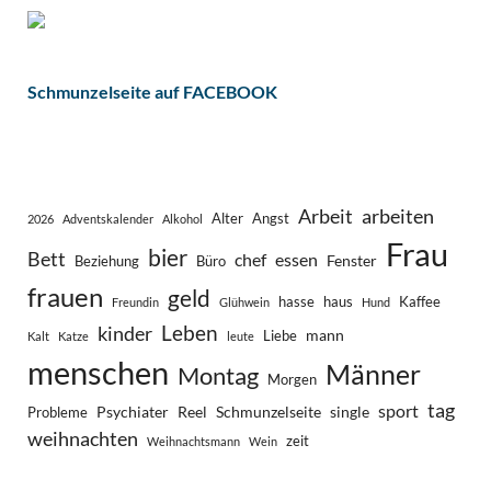
Schmunzelseite auf FACEBOOK
Arbeit
arbeiten
Alter
Angst
2026
Adventskalender
Alkohol
Frau
bier
Bett
chef
essen
Fenster
Beziehung
Büro
frauen
geld
hasse
haus
Kaffee
Freundin
Glühwein
Hund
Leben
kinder
mann
Liebe
Kalt
Katze
leute
menschen
Männer
Montag
Morgen
tag
sport
Psychiater
Reel
Schmunzelseite
single
Probleme
weihnachten
zeit
Weihnachtsmann
Wein