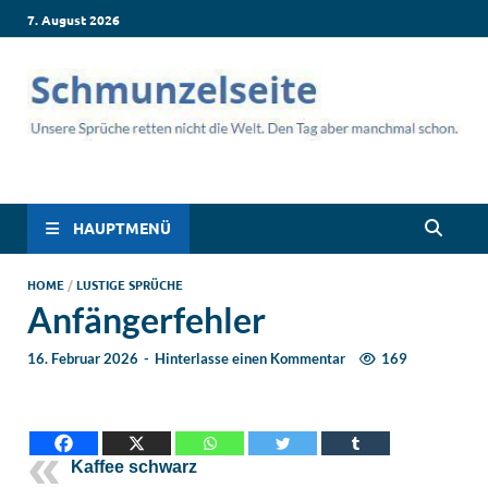
7. August 2026
Schmunzelseite –
Lustige Sprüche, die dich zum Lachen bringen! Witzige Sprüche
für jede Situation: Leben, Job, Liebe, Geburtstag & mehr. Lachen
Coole lustige Sprüche
ist hier garantiert!
HAUPTMENÜ
für intensives
HOME
/
LUSTIGE SPRÜCHE
Anfängerfehler
Schmunzeln
16. Februar 2026
-
Hinterlasse einen Kommentar
169
Kaffee schwarz