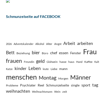
Schmunzelseite auf FACEBOOK
Arbeit
arbeiten
Alter
Angst
2026
Adventskalender
Alkohol
Frau
bier
Bett
chef
essen
Fenster
Beziehung
Büro
frauen
geld
hasse
haus
Kaffee
Freundin
Glühwein
Hund
Kalt
Leben
kinder
mann
Liebe
Katze
leute
menschen
Männer
Montag
Morgen
tag
sport
Psychiater
Reel
Schmunzelseite
single
Probleme
weihnachten
zeit
Weihnachtsmann
Wein