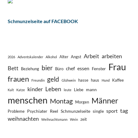
Schmunzelseite auf FACEBOOK
Arbeit
arbeiten
Alter
Angst
2026
Adventskalender
Alkohol
Frau
bier
Bett
chef
essen
Fenster
Beziehung
Büro
frauen
geld
hasse
haus
Kaffee
Freundin
Glühwein
Hund
Leben
kinder
mann
Liebe
Kalt
Katze
leute
menschen
Männer
Montag
Morgen
tag
sport
Psychiater
Reel
Schmunzelseite
single
Probleme
weihnachten
zeit
Weihnachtsmann
Wein