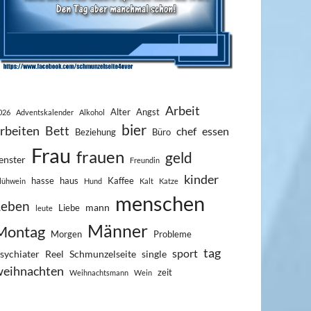
Arbeit
Alter
Angst
026
Adventskalender
Alkohol
bier
rbeiten
Bett
chef
essen
Beziehung
Büro
Frau
frauen
geld
enster
Freundin
kinder
hasse
haus
Kaffee
lühwein
Hund
Kalt
Katze
menschen
Leben
mann
Liebe
leute
Männer
Montag
Morgen
Probleme
tag
sport
sychiater
Reel
Schmunzelseite
single
weihnachten
zeit
Weihnachtsmann
Wein