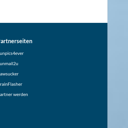
artnerseiten
unpics4ever
unmail2u
awsucker
rainFlasher
artner werden