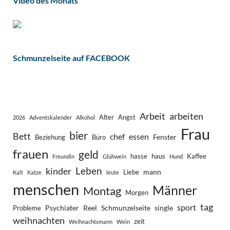
Video des Monats
Schmunzelseite auf FACEBOOK
Arbeit
arbeiten
Alter
Angst
2026
Adventskalender
Alkohol
Frau
bier
Bett
chef
essen
Fenster
Beziehung
Büro
frauen
geld
hasse
haus
Kaffee
Freundin
Glühwein
Hund
Leben
kinder
mann
Liebe
Kalt
Katze
leute
menschen
Männer
Montag
Morgen
tag
sport
Psychiater
Reel
Schmunzelseite
single
Probleme
weihnachten
zeit
Weihnachtsmann
Wein