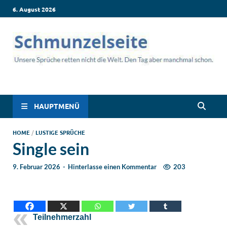
6. August 2026
Schmunzelseite –
Lustige Sprüche, die dich zum Lachen bringen! Witzige Sprüche
für jede Situation: Leben, Job, Liebe, Geburtstag & mehr. Lachen
Coole lustige Sprüche
ist hier garantiert!
HAUPTMENÜ
für intensives
HOME
/
LUSTIGE SPRÜCHE
Single sein
Schmunzeln
9. Februar 2026
-
Hinterlasse einen Kommentar
203
Teilnehmerzahl