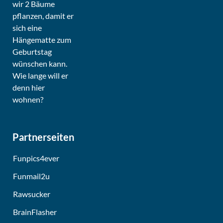
Partnerseiten
Funpics4ever
Funmail2u
Rawsucker
BrainFlasher