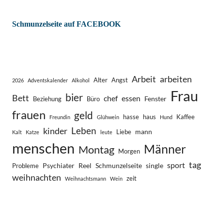
Schmunzelseite auf FACEBOOK
Arbeit
arbeiten
Alter
Angst
2026
Adventskalender
Alkohol
Frau
bier
Bett
chef
essen
Fenster
Beziehung
Büro
frauen
geld
hasse
haus
Kaffee
Freundin
Glühwein
Hund
Leben
kinder
mann
Liebe
Kalt
Katze
leute
menschen
Männer
Montag
Morgen
tag
sport
Psychiater
Reel
Schmunzelseite
single
Probleme
weihnachten
zeit
Weihnachtsmann
Wein